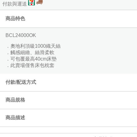
被
冬
體
織
精
付款與運送
床
|
被
雕
天
梳
海
包
坐
四
花
絲
棉
9
島
墊
季
商品特色
暖
|
雪
兩
折
棉
|
被
暖
兩
雕
用
床
床
被
用
✿
被
BCL24000OK
墊
雙
包
3D
被
套
層
枕
Flannel
．奧地利頂級1000織天絲
床
紗
套
．觸感細緻、絲滑柔軟
包
系
組
．可包覆最高40cm床墊
組
列
．此賣場僅售床包枕套
800
|
600
織
織
付款/配送方式
天
天
絲
絲
|
☆付款方式：線上刷卡/LINE PAY/ATM匯款/貨到付款
商品規格
兩
全
用
尺
☆配送方式 ：貨運宅配(本島及離島指定區域)/國際EMS配送/7
被
寸
商品描述
床
商
☆運費說明
包
品
|
-本島運費：宅配:100 超商取貨:80，全館滿千免運。若有
組
CASA BELLE,特大,天絲,床包組,床包枕套組,素色,1000織