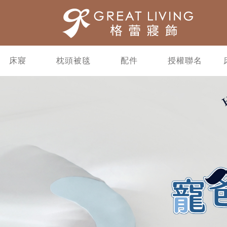
床寢
枕頭被毯
配件
授權聯名