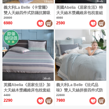
義大利La Belle《卡雷爾》
英國Abelia《居家生活》特
雙人天絲四件式防蹣抗菌吸
大天絲木漿纖維床包枕套組
濕排汗兩用被床包組
20800
4980
6980
2590
英國Abelia《居家生活》加
義大利La Belle《法式品
大天絲木漿纖維床包枕套組
味》雙人天絲拼接四件式防
4480
蹣抗菌吸濕排汗兩用被床包
22800
2290
7980
組(共兩色)