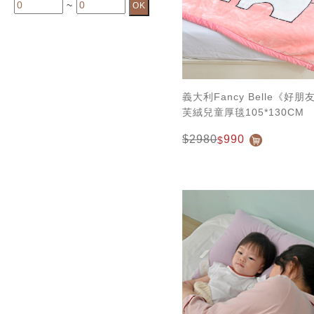
~
義大利Fancy Belle《好
芙絨兒童厚毯105*130CM
$2980
990
$