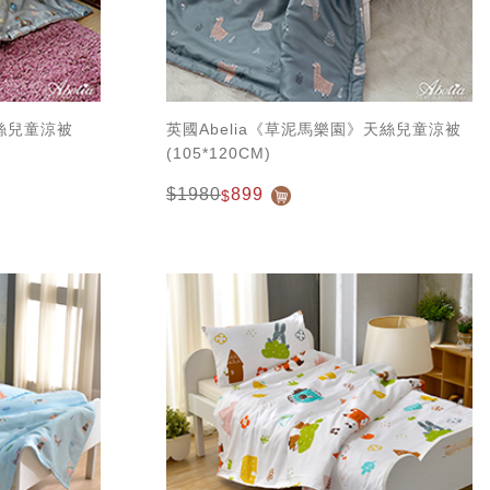
天絲兒童涼被
英國Abelia《草泥馬樂園》天絲兒童涼被
(105*120CM)
$1980
899
$