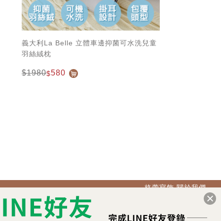
義大利La Belle 立體車邊抑菌可水洗兒童
羽絲絨枕
$1980
580
$
格蕾寢飾 關於我們
客服專線：
(02)2267-2618
服務時間：週一～週五 09:00 ~ 18:00