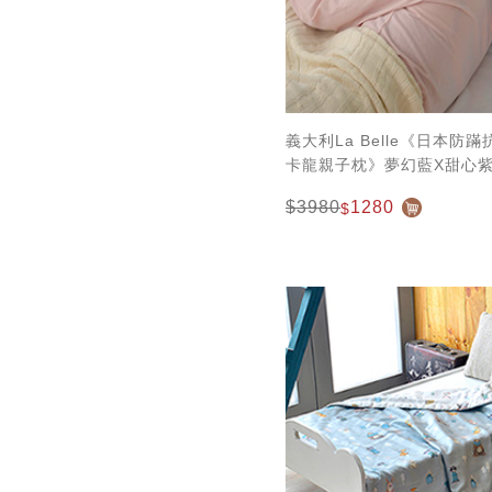
義大利La Belle《日本防
卡龍親子枕》夢幻藍X甜心
$3980
1280
$