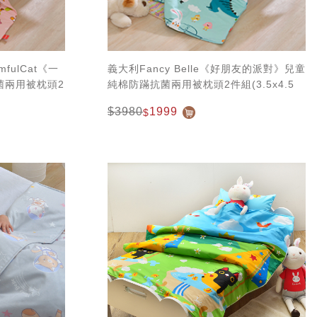
amfulCat《一
義大利Fancy Belle《好朋友的派對》兒童
菌兩用被枕頭2
純棉防蹣抗菌兩用被枕頭2件組(3.5x4.5
尺)
$3980
1999
$