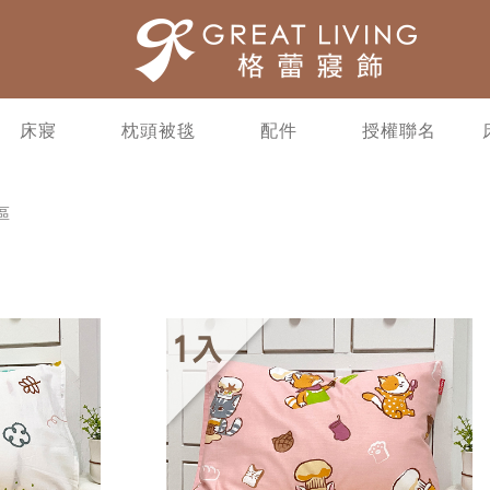
床寢
枕頭被毯
配件
授權聯名
區