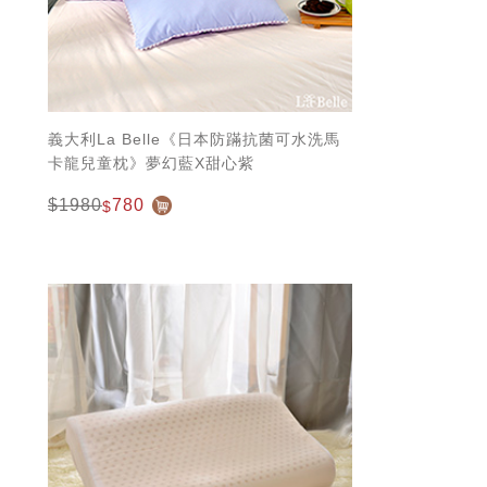
義大利La Belle《日本防蹣抗菌可水洗馬
卡龍兒童枕》夢幻藍X甜心紫
$1980
780
$