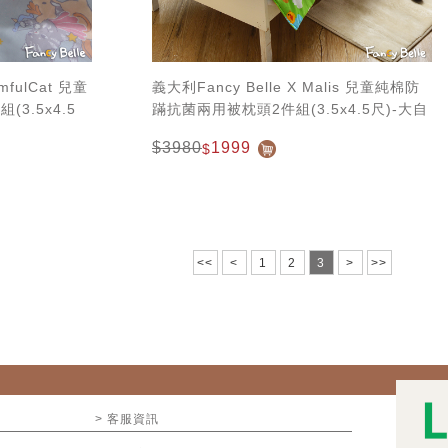
mfulCat 兒童
義大利Fancy Belle X Malis 兒童純棉防
3.5x4.5
蹣抗菌兩用被枕頭2件組(3.5x4.5尺)-大自
然的淋浴
$3980
1999
$
<<
<
1
2
3
>
>>
> 客服資訊