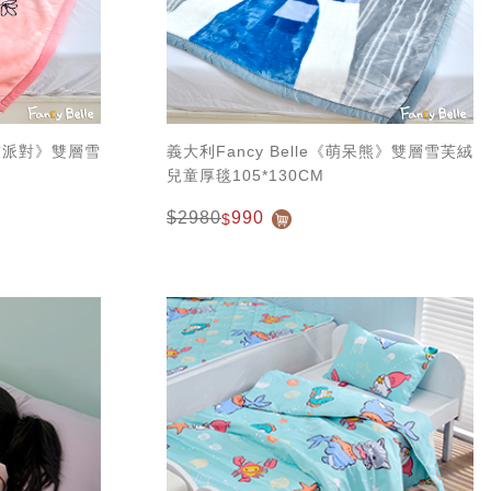
朋友派對》雙層雪
義大利Fancy Belle《萌呆熊》雙層雪芙絨
兒童厚毯105*130CM
$2980
990
$