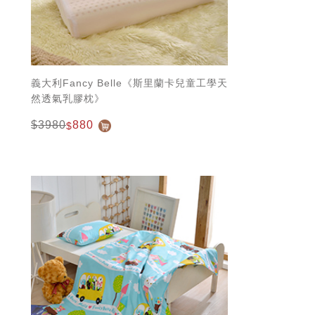
義大利Fancy Belle《斯里蘭卡兒童工學天
然透氣乳膠枕》
$3980
880
$