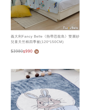
義大利Fancy Belle《熱帶恐龍島》雙層紗
兒童天竺棉四季被(120*150CM)
$3980
990
$