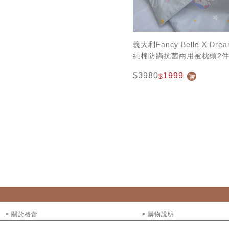
義大利Fancy Belle X Drea
純棉防蹣抗菌兩用被枕頭2件組(
尺)-夢遊星空
$3980
1999
$
> 關於格蕾
> 購物說明