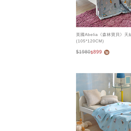
英國Abelia《森林寶貝》
(105*120CM)
$1980
899
$