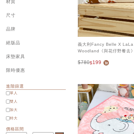
兒童專區
材質
角落生物、拉拉熊
800織典藏天絲 | 兩用被床包組
迪士尼系列
純棉 ✿ cotton
1000織天絲 | 兩用被床包組
設計師系列
尺寸
長絨棉 ✿ Long staple cotton
天絲棉 | 薄被套床組
針織棉 ✿ Jersey cotton
單人包雙人被
純棉 | 簡約素色
水洗棉 ✿ Washed cotton
品牌
單人 Single
天絲 | 簡約素色
匹馬棉 ✿ Supima cotton
雙人 Double
義大利 La Belle
緹花 | 天竹緹 床寢
天絲 ✿ Tencel
加大 Queen
絕版品
義大利 Fancy Belle
義大利Fancy Belle X LaLa
雪雕 | 兩用被床包組
貢緞 ✿ Satin
特大 King
法國 CASA BELLE
Woodland《與花仔野餐
八件式床罩組
雪芙絨 ✿ Flannel
特大包雙人被
英國 Abelia
床墊家具
套--1入
緹花 | 天竹緹 ✿ Jacquard
$780
199
$
Man&Kids兒童家具
立體雕花雪雕 ✿ 3D Flannel
限時優惠
進階篩選
單人
雙人
加大
特大
價格區間