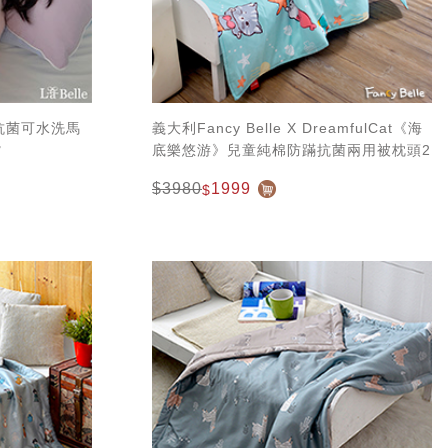
蹣抗菌可水洗馬
義大利Fancy Belle X DreamfulCat《海
紫
底樂悠游》兒童純棉防蹣抗菌兩用被枕頭2
件組(3.5x4.5尺)
$3980
1999
$