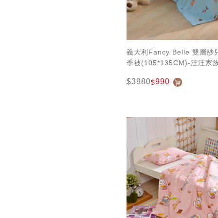
義大利Fancy Belle 雙
季被(105*135CM)-汪汪家
$3980
990
$