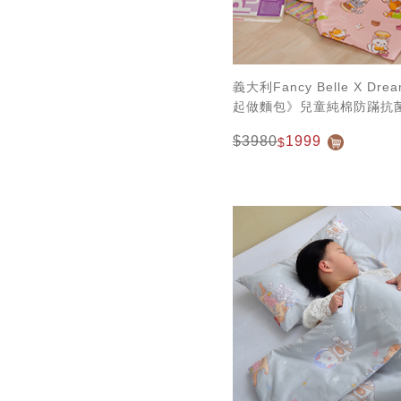
義大利Fancy Belle X Dre
起做麵包》兒童純棉防蹣抗
件組(3.5x4.5尺)
$3980
1999
$