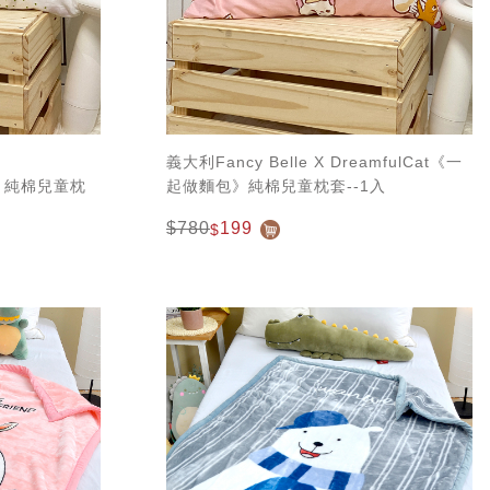
義大利Fancy Belle X DreamfulCat《一
去》純棉兒童枕
起做麵包》純棉兒童枕套--1入
$780
199
$