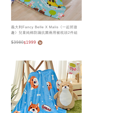
義大利Fancy Belle X Malis《一起郊遊
趣》兒童純棉防蹣抗菌兩用被枕頭2件組
(3.5x4.5尺)
$3980
1999
$