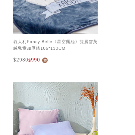
義大利Fancy Belle《星空露絲》雙層雪芙
絨兒童加厚毯105*130CM
$2980
990
$