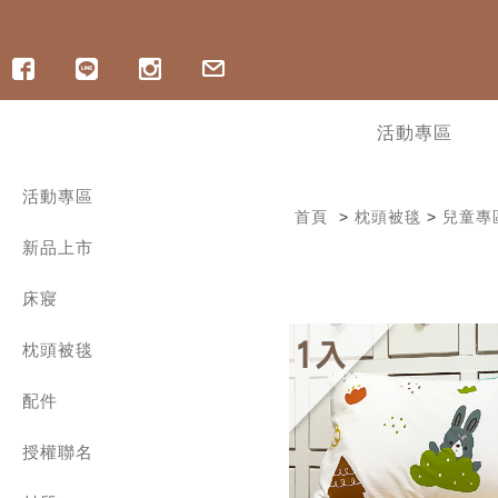
活動專區
活動專區
首頁
>
枕頭被毯
>
兒童專
寵爸好眠祭 | ICECOOL 眠綿冰85折
新品上市
寵爸好眠祭 | 純棉床組88折
寵爸好眠祭 | 記憶枕8折起
︙軟式硅藻土地墊最低78折
床寢
︙OUTLET出清 | 最低3折起
300織精梳棉 | 兩用被床包組
︙指定涼感商品6折起，任2件折400
枕頭被毯
300織精梳棉 | 雙層紗薄被套床組
︙ICECOOL床包9折
300織精梳棉 | 床包枕套組
舒眠好枕
涼感/海島棉床包枕套組
配件
舒爽涼被
600織長絨棉床寢
四季兩用被
保潔墊 | 保潔枕套 | 枕巾
1000織匹馬棉 | 兩用被床包組
保暖冬被
授權聯名
家飾配件
600織天絲 | 兩用被床包組
暖和毛毯
舒眠枕套
三麗鷗系列
800織天絲 | 兩用被床包組