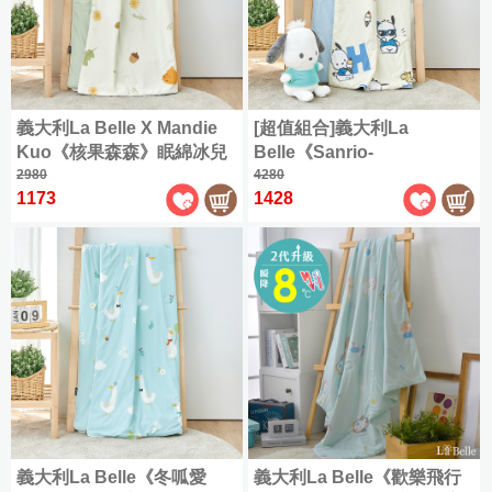
大
人
枕
具
感
全
件
織
毯
起
尼
商
織
利
Kuromi
雙
(150x186cm)
|
單
|
被
部
類
精
系
品
棉
Fancy
酷
人
Man&Kids
羊
限
枕
|
人
兒
商
全
梳
︙
|
列
✿
Belle
加
洛
兒
Double
毛
超
時
毛
套
保
童
品
部
軟
棉
Jersey
大
米
童
COOL
枕
優
毯
全
四
潔
專
|
設
cotton
商
|
式
法
加
(180x186cm)
涼
家
惠
全
部
季
墊
義大利La Belle X Mandie
[超值組合]義大利La
區
床
計
品
硅
國
My
大
可
|
具
鵝
水
部
商
(105x186cm)
被/
Kuo《核果森森》眠綿冰兒
Belle《Sanrio-
包
|
師
CASA
藻
特
Melody
Queen
一
水
關
絨
|
洗
商
品
夏
BELLE
枕
童玻尿酸抗菌涼感涼被
2980
POCHACCO帕恰舒芙蕾》
4280
系
美
土
大
代
洗
雙
兒
於
被
硅
棉
|
品
被
1173
1428
套
特
列
(100x120CM)
眠綿冰兒童玻尿酸抗菌涼感
(180x210cm)
樂
地
眠
枕
人
童
我
英
|
藻
✿
|
組
大
蒂
涼被(100x120CM)+舒柔水
墊
純
綿
羽
保
Washed
專
們
國
365
土
King
最
洗枕
機
cotton
保
棉/
冰
天
絨
潔
Abelia
區
|
|
涼
雙
低
能
常
暖
海
懶
被
墊
一
全
特
此
感/
星
78
匹
沁
枕
見
毛
島
(150x186cm)
懶
般
部
大
分
海
仙
折
馬
涼
羊
問
毯
棉
被
地
商
包
類
島
子
兒
棉
加
涼
毛
題
枕
墊
品
雙
全
棉
︙
童
✿
大
兒
被
被
套
|
人
尺
大
床
OUTLET
Supima
枕
客
保
|
童
|
方
被
寸
耳
出
包
cotton
泡
服
蠶
潔
毛
兒
天
巾
商
狗
清
枕
配
泡
資
絲
墊
毯
童
絲
|
天
品
喜
|
套
件
冰
(180x186cm)
訊
被
毛
涼
枕
絲
|
最
拿
組
|
義大利La Belle《冬呱愛
義大利La Belle《歡樂飛行
涼
|
巾
被
套
✿
/
低
枕