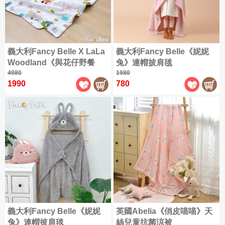
(180x186cm)
天
兩
絲
兩
用
特
|
用
被
大
簡
被
床
(180x210cm)
約
|
包
義大利Fancy Belle X LaLa
義大利Fancy Belle《妮妮
素
被
組
Woodland《與花仔野餐
兔》連帽披肩毯
色
套
去》兒童純棉防蹣抗菌韓式
4980
90*120cm(共兩色)
1980
|
|
1990
780
三件式睡袋組
|
緹
純
枕
天
花
棉
套
絲
|
素
天
素
色
竹
色
全
緹
全
部
床
部
商
寢
商
品
品
|
雪
兩
|
雕
薄
用
兩
|
被
被
兩
用
套
床
義大利Fancy Belle《妮妮
英國Abelia《俏皮喵喵》天
用
被
床
包
兔》連帽披肩毯
絲兒童抗菌涼被