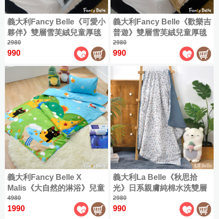
單
800
|
800
織
人
義大利Fancy Belle《可愛小
義大利Fancy Belle《歡樂吉
織
典
包
夥伴》雙層雪芙絨兒童厚毯
普遊》雙層雪芙絨兒童厚毯
天
藏
雙
105*130CM
2980
105*130CM
2980
絲
天
人
990
990
全
絲
被
尺
|
雙
兩
寸
人
用
商
(150x186cm)
被
品
|
床
加
包
大
單
組
(180x186cm)
人
包
1000
|
特
800
織
雙
大
織
天
人
(180x210cm)
義大利Fancy Belle X
義大利La Belle《秋思拾
典
絲
被
Malis《大自然的淋浴》兒童
光》日系親膚純棉水洗雙層
藏
|
床
雙
純棉防蹣抗菌韓式三件式睡
4980
泡泡紗抗菌兒童涼被
2980
兩
天
包
人
1990
990
用
絲
袋組
(100x120CM)
枕
(150x186cm)