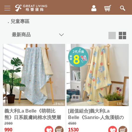
活
兒童專區
動
專
區
新
寵
品
爸
上
好
市
眠
祭
床
|
寢
ICECOOL
眠
300
枕
綿
織
頭
冰
精
被
85
義大利La Belle《萌萌比
[超值組合]義大利La
梳
折
毯
熊》日系親膚純棉水洗雙層
Belle《Sanrio-人魚漢頓の
棉
泡泡紗抗菌兒童涼被
2980
日常》超COOL超涼感兒童
4580
寵
配
|
舒
990
1530
(100x120CM)
蠶絲蛋白抗菌涼被
爸
兩