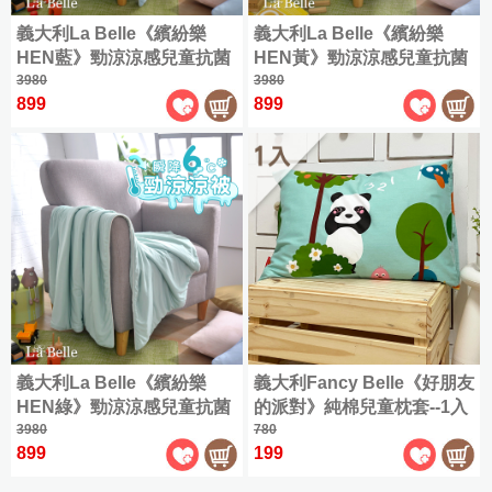
義大利La Belle《繽紛樂
義大利La Belle《繽紛樂
HEN藍》勁涼涼感兒童抗菌
HEN黃》勁涼涼感兒童抗菌
涼被(100*120CM)
3980
涼被(100*120CM)
3980
899
899
義大利La Belle《繽紛樂
義大利Fancy Belle《好朋友
HEN綠》勁涼涼感兒童抗菌
的派對》純棉兒童枕套--1入
涼被(100*120CM)
3980
780
899
199