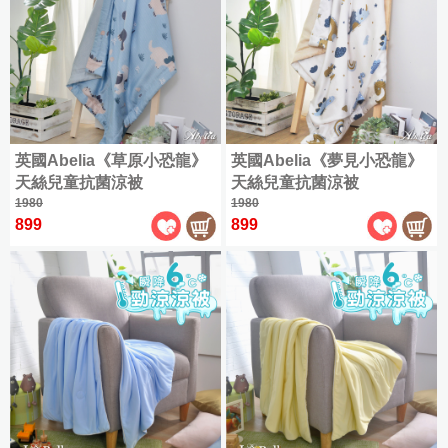
英國Abelia《草原小恐龍》
英國Abelia《夢見小恐龍》
天絲兒童抗菌涼被
天絲兒童抗菌涼被
(105*120CM)
1980
(105*120CM)
1980
899
899