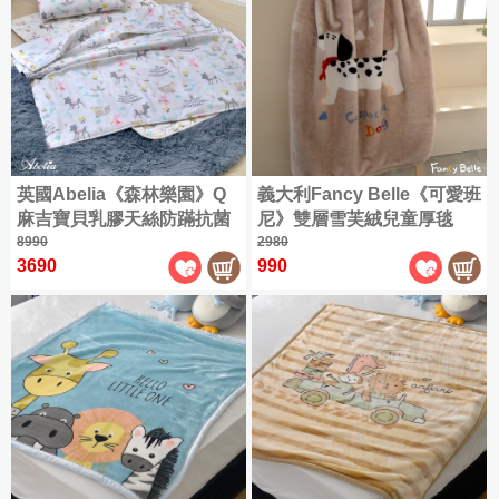
被
冬
體
織
精
床
|
被
雕
天
梳
海
包
坐
四
花
絲
棉
9
島
墊
季
暖
|
雪
兩
折
棉
|
被
暖
兩
雕
用
床
床
被
用
✿
被
墊
雙
包
3D
被
套
層
枕
Flannel
床
紗
套
包
英國Abelia《森林樂園》Q
義大利Fancy Belle《可愛班
系
組
組
麻吉寶貝乳膠天絲防蹣抗菌
尼》雙層雪芙絨兒童厚毯
列
三件式睡袋組
8990
105*130CM
2980
800
|
3690
990
600
織
織
天
天
絲
絲
|
兩
全
用
尺
被
寸
床
商
包
品
|
組