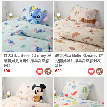
被
全
袋
套
床
尺
組
加
包
寸
大
組
商
(180x186cm)
品
|
天
|
特
1000
絲
大
織
雙
棉
(180x210cm)
天
人
|
絲
(150x186cm)
薄
|
全
被
授
加
尺
套
權
義大利La Belle《Disney-星
義大利La Belle《Disney-維
大
寸
床
天
際寶貝史迪奇》海島針織信
尼懶洋洋》海島針織信封枕
(180x186cm)
商
組
絲
封枕套--2入
2680
套--2入
2680
品
床
特
699
699
純
|
組
大
棉
|
(180x210cm)
雙
|
人
簡
床
(150x186cm)
約
包
素
枕
加
色
套
大
組