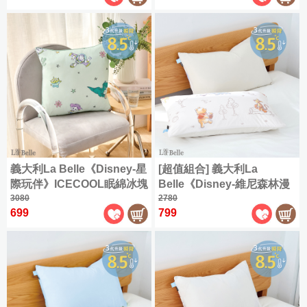
件
眠
好
用
好
授
保
眠
被
枕
權
潔
祭
床
|
舒
聯
墊
|
包
枕
純
爽
|
名
組
類
保
棉
涼
材
300
三
|
全
潔
床
被
織
此
質
麗
部
枕
組
|
精
四
分
鷗
商
套
88
涼
尺
純
梳
季
類
折
|
系
品
被
寸
棉
棉
兩
枕
全
|
列
寵
全
✿
|
用
巾
尺
義大利La Belle《Disney-星
[超值組合] 義大利La
品
單
記
cotton
爸
雙
角
部
三
被
寸
際玩伴》ICECOOL眠綿冰塊
Belle《Disney-維尼森林漫
牌
人
憶
|
家
好
層
落
商
麗
商
靠枕42x42cm
3080
遊》ICECOOL眠綿冰涼感信
2780
長
保
包
枕
|
保
飾
眠
紗
生
品
鷗
品
699
799
封枕套--2入+大容量洗衣袋
絨
絕
義
四
潔
雙
暖
配
|
祭
薄
物、
全
|
棉
乳
版
大
季
類
人
冬
件
|
被
拉
部
✿
ICECOOL
膠
品
利
單
兩
全
記
被
被
套
拉
角
Long
眠
La
枕
|
舒
人
用
部
憶
床
熊
色
staple
床
Belle
綿
家
單
|
暖
眠
(105x186cm)
被
商
枕
組
cotton
羽
墊
冰|
冬
飾
人
和
枕
HELLO
迪
全
品
8
義
雙
絨
家
涼
被
配
Single
KITTY
毛
套
折
300
|
士
部
針