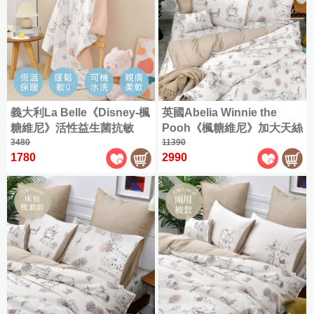
義大利La Belle《Disney-楓
英國Abelia Winnie the
糖維尼》活性益生菌抗敏
Pooh《楓糖維尼》加大天絲
365天兒童懶懶被-
3480
床包枕套組
11390
1780
2990
-100*120cm