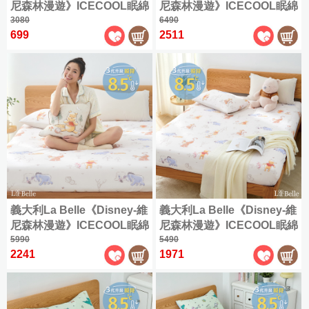
特
門
原
感
|
尼森林漫遊》ICECOOL眠綿
尼森林漫遊》ICECOOL眠綿
單
Tencel
600
ICECOOL
帕
3
套、
大
市
COOL
兒
棉
浴
被
冰塊靠枕42x42cm
3080
冰加大涼感床包枕套組
6490
人
織
涼
折
恰
枕
保
涼
資
童
貢
被
巾
699
2511
(105x186cm)
長
感
起
狗
巾、
潔
涼
純
訊
|
睡
緞
絨
床
增
墊
抱
感
雙
棉
天
袋
✿
布
棉
包
︙
專
高
(180x210cm)
枕
|
枕
Satin
人
絲
丁
指
床
組
櫃/
墊
海
兒
|
(150x186cm)
套
被
狗
定
寢
保
雪
玩
門
島
童
其
/
涼
潔
加
芙
眠
石
偶
市
棉
枕
1000
人
他
感
枕
大
絨
綿
墨
資
織
魚
熱
商
套
頸
(180x186cm)
天
兒
✿
冰
烯
訊
匹
漢
銷
|
品
Flannel
枕
絲
童
涼
被
馬
特
頓
涼
枕
6
|
全
|
枕
|
感
棉
緹
大
感
折
巾
購
莫
台
發
套
枕
|
花
(180x210cm)
床
(2
起，
物
黛
特
熱
套
兩
|
入)
包
義大利La Belle《Disney-維
義大利La Belle《Disney-維
任
兒
袋
爾
賣
機
精
用
天
組
2
|
童
尼森林漫遊》ICECOOL眠綿
尼森林漫遊》ICECOOL眠綿
涼
兒
會
能
梳
被
竹
件
其
毯
冰雙人涼感床包枕套組
5990
冰單人涼感床包枕套組
5490
被
童
資
被
棉
床
緹
涼
折
他
2241
1971
枕
訊
薄
包
✿
感
400
兒
可
套
被
Jacquard
組
涼
乳
童
水
套
感
︙
膠
涼
洗
立
600
ICECOOL
墊
墊