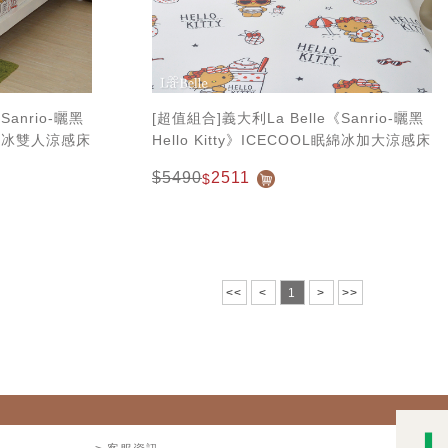
Sanrio-曬黑
[超值組合]義大利La Belle《Sanrio-曬黑
L眠綿冰雙人涼感床
Hello Kitty》ICECOOL眠綿冰加大涼感床
包枕套組+舒柔水洗枕
$5490
2511
$
<<
<
1
>
>>