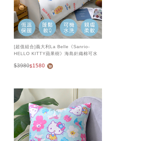
[超值組合]義大利La Belle《Sanrio-
HELLO KITTY蘋果樹》海島針織棉可水
洗兒童抗菌暖暖被105*135CM+大容量洗
$3980
1580
$
衣袋