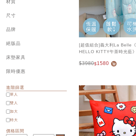
兒童專區
材質
角落生物、拉拉熊
800織典藏天絲 | 兩用被床包組
迪士尼系列
純棉 ✿ cotton
1000織天絲 | 兩用被床包組
設計師系列
尺寸
長絨棉 ✿ Long staple cotton
天絲棉 | 薄被套床組
針織棉 ✿ Jersey cotton
單人包雙人被
純棉 | 簡約素色
水洗棉 ✿ Washed cotton
品牌
單人 Single
天絲 | 簡約素色
匹馬棉 ✿ Supima cotton
雙人 Double
義大利 La Belle
緹花 | 天竹緹 床寢
天絲 ✿ Tencel
加大 Queen
絕版品
義大利 Fancy Belle
[超值組合]義大利La Belle《S
雪雕 | 兩用被床包組
貢緞 ✿ Satin
特大 King
法國 CASA BELLE
HELLO KITTY午茶時光
八件式床罩組
雪芙絨 ✿ Flannel
特大包雙人被
英國 Abelia
床墊家具
可水洗兒童暖暖被105*135
緹花 | 天竹緹 ✿ Jacquard
$3980
1580
$
Man&Kids兒童家具
衣袋
立體雕花雪雕 ✿ 3D Flannel
限時優惠
進階篩選
單人
雙人
加大
特大
價格區間