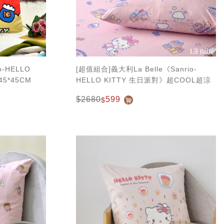
o-HELLO
[超值組合]義大利La Belle《Sanrio-
5*45CM
HELLO KITTY 生日派對》超COOL超涼
感信封枕套--2入+大容量洗衣袋
$2680
599
$