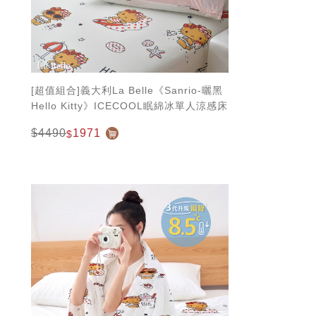
[超值組合]義大利La Belle《Sanrio-曬黑
Hello Kitty》ICECOOL眠綿冰單人涼感床
包枕套組+舒柔水洗枕
$4490
1971
$