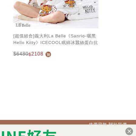
[超值組合]義大利La Belle《Sanrio-曬黑
Hello Kitty》ICECOOL眠綿冰蠶絲蛋白抗
菌涼感涼被(150*195cm)+舒柔水洗枕
$6480
2108
$
格蕾寢飾 關於我們