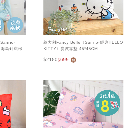
anrio-
義大利Fancy Belle《Sanrio-經典HELLO
藍》海島針織棉
KITTY》麂皮靠墊 45*45CM
CM+大容量洗
$2180
699
$