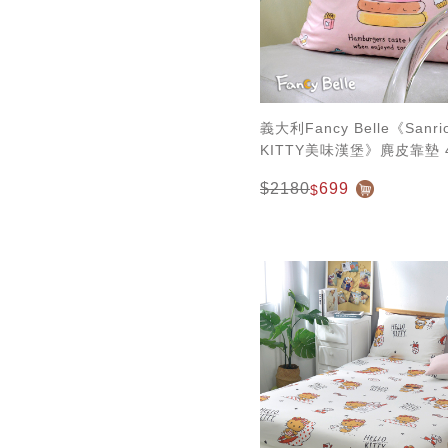
義大利Fancy Belle《Sanri
KITTY美味漢堡》麂皮靠墊 4
$2180
699
$