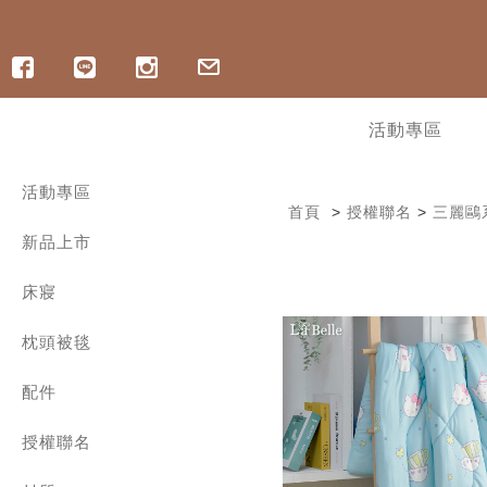
活動專區
活動專區
首頁
>
授權聯名
>
三麗鷗
寵爸好眠祭 | ICECOOL 眠綿冰85折
新品上市
寵爸好眠祭 | 純棉床組88折
寵爸好眠祭 | 記憶枕8折起
︙軟式硅藻土地墊最低78折
床寢
︙OUTLET出清 | 最低3折起
300織精梳棉 | 兩用被床包組
︙指定涼感商品6折起，任2件折400
枕頭被毯
300織精梳棉 | 雙層紗薄被套床組
︙ICECOOL床包9折
300織精梳棉 | 床包枕套組
舒眠好枕
涼感/海島棉床包枕套組
配件
舒爽涼被
600織長絨棉床寢
四季兩用被
保潔墊 | 保潔枕套 | 枕巾
1000織匹馬棉 | 兩用被床包組
保暖冬被
授權聯名
家飾配件
600織天絲 | 兩用被床包組
暖和毛毯
舒眠枕套
三麗鷗系列
800織天絲 | 兩用被床包組