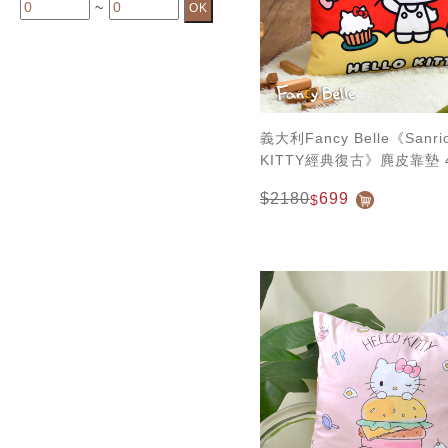
~
義大利Fancy Belle《Sanri
KITTY經典復古》麂皮靠墊 4
$2180
699
$