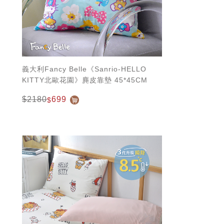
義大利Fancy Belle《Sanrio-HELLO
KITTY北歐花園》麂皮靠墊 45*45CM
$2180
699
$