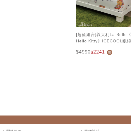
[超值組合]義大利La Belle《
Hello Kitty》ICECOO
包枕套組+舒柔水洗枕
$4990
2241
$