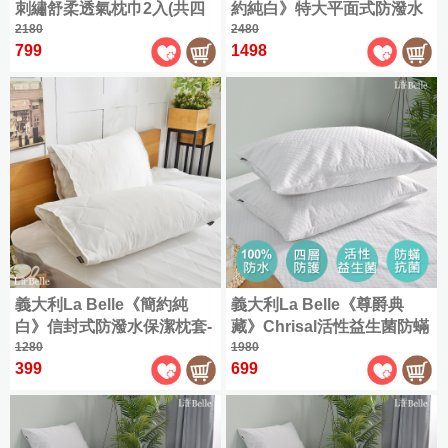
特
門
原
感
|
刺繡舒柔透氣枕巾2入(共四
約純白》特大平面式防潑水
單
Tencel
600
ICECOOL
帕
3
套、
大
市
COOL
兒
棉
浴
被
色)
2180
保潔墊
2480
人
織
涼
折
恰
枕
保
涼
資
童
貢
被
巾
799
1498
(105x186cm)
長
感
起
狗
巾、
潔
涼
純
訊
|
睡
緞
絨
床
增
墊
抱
感
雙
棉
天
袋
✿
布
棉
包
︙
專
高
(180x210cm)
枕
|
枕
Satin
人
絲
丁
指
床
組
櫃/
墊
海
兒
|
(150x186cm)
套
被
狗
定
寢
保
雪
玩
門
島
童
其
/
涼
潔
加
芙
眠
石
偶
市
棉
枕
1000
人
他
感
枕
大
絨
綿
墨
資
織
魚
熱
商
套
頸
(180x186cm)
天
兒
✿
冰
烯
訊
匹
漢
銷
|
品
Flannel
枕
絲
童
涼
被
馬
特
頓
涼
枕
6
|
全
|
枕
|
感
棉
緹
大
感
折
巾
購
莫
台
發
套
枕
|
花
(180x210cm)
床
(2
起，
物
黛
特
熱
套
兩
|
入)
包
義大利La Belle《簡約純
義大利La Belle《尊爵典
任
兒
袋
爾
賣
機
精
用
天
組
2
|
童
白》信封式防潑水保潔枕套-
藏》Chrisal活性益生菌防蟎
涼
兒
會
能
梳
被
竹
件
其
毯
-2入
1280
抗敏透氣防水信封式保潔枕
1980
被
童
資
被
棉
床
緹
涼
折
他
399
699
枕
套-2入
訊
薄
包
✿
感
400
兒
可
套
被
Jacquard
組
涼
乳
童
水
套
感
︙
膠
涼
洗
立
600
ICECOOL
墊
墊