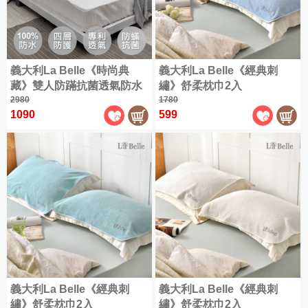
(180x186cm)
天
兩
絲
兩
用
特
|
用
被
大
簡
被
床
(180x210cm)
約
|
包
義大利La Belle《時尚典
義大利La Belle《經典刺
素
被
組
藏》雙人防蹣抗菌透氣防水
繡》舒柔枕巾2入
色
套
包覆式保潔墊
2980
1780
|
|
1090
599
|
緹
純
枕
天
花
棉
套
絲
|
素
天
素
色
竹
色
全
緹
全
部
床
部
商
寢
商
品
品
|
雪
兩
|
雕
薄
用
兩
|
被
被
兩
用
套
床
義大利La Belle《經典刺
義大利La Belle《經典刺
用
被
床
包
繡》舒柔枕巾2入
繡》舒柔枕巾2入