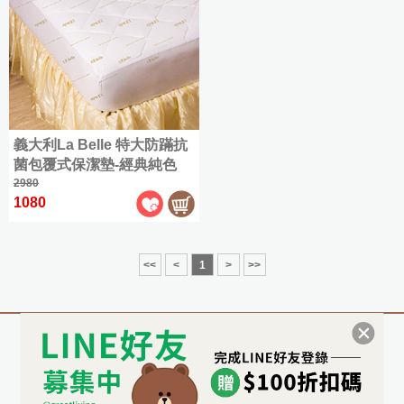
義大利La Belle 特大防蹣抗
菌包覆式保潔墊-經典純色
2980
1080
<<
<
1
>
>>
EDM
關於格蕾
常見問題
客服資訊
EDM
格蕾國際有限公司 GREAT CO., LTD
統一編號:28339094