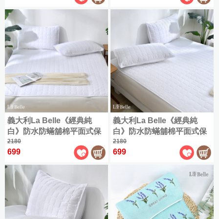
件
眠
好
用
好
授
保
眠
被
枕
權
潔
祭
床
|
舒
聯
墊
|
包
枕
純
爽
|
名
組
類
保
棉
涼
材
300
三
|
全
潔
床
被
織
此
質
麗
部
枕
組
|
精
四
分
鷗
商
套
88
涼
尺
純
梳
季
類
折
|
系
品
被
寸
棉
棉
兩
枕
全
|
列
寵
全
✿
|
用
巾
尺
義大利La Belle《經典純
義大利La Belle《經典純
品
單
記
cotton
爸
雙
角
部
三
被
寸
白》防水防蟎舖棉平面式保
白》防水防蟎舖棉平面式保
牌
人
憶
|
家
好
層
落
商
麗
商
潔墊--雙人
2180
潔墊--單人
2180
長
保
包
枕
|
保
飾
眠
紗
生
品
鷗
品
699
699
絨
絕
義
四
潔
雙
暖
配
|
祭
薄
物、
全
|
棉
乳
版
大
季
類
人
冬
件
|
被
拉
部
✿
ICECOOL
膠
品
利
單
兩
全
記
被
被
套
拉
角
Long
眠
La
枕
|
舒
人
用
部
憶
床
熊
色
staple
床
Belle
綿
家
單
|
暖
眠
(105x186cm)
被
商
枕
組
cotton
羽
墊
冰|
冬
飾
人
和
枕
HELLO
迪
全
品
8
義
雙
絨
家
涼
被
配
Single
KITTY
毛
套
折
300
|
士
部
針