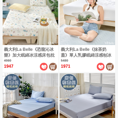
被
冬
體
織
精
床
|
被
雕
天
梳
海
包
坐
四
花
絲
棉
9
島
墊
季
暖
|
雪
兩
折
棉
|
被
暖
兩
雕
用
床
床
被
用
✿
被
墊
雙
包
3D
被
套
層
枕
Flannel
床
紗
套
包
系
組
義大利La Belle《恐龍沁冰
義大利La Belle《抹茶奶
組
列
樂》加大眠綿冰涼感床包枕
蓋》單人乳膠眠綿涼感刨冰
800
|
套組
4980
墊
5480
600
織
1947
1971
織
天
天
絲
絲
|
兩
全
用
尺
被
寸
床
商
包
品
|
組