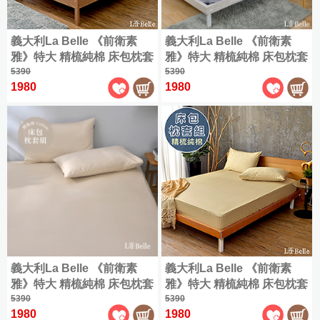
單
800
|
800
織
人
義大利La Belle 《前衛素
義大利La Belle 《前衛素
織
典
包
雅》特大 精梳純棉 床包枕套
雅》特大 精梳純棉 床包枕套
天
藏
雙
組
5390
組
5390
絲
天
人
1980
1980
全
絲
被
尺
|
雙
兩
寸
人
用
商
(150x186cm)
被
品
|
床
加
包
大
單
組
(180x186cm)
人
包
1000
|
特
800
織
雙
大
織
天
人
(180x210cm)
典
絲
被
義大利La Belle 《前衛素
義大利La Belle 《前衛素
藏
|
床
雅》特大 精梳純棉 床包枕套
雅》特大 精梳純棉 床包枕套
雙
兩
天
包
組
5390
組
5390
人
用
絲
枕
1980
1980
(150x186cm)