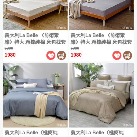
(180x186cm)
天
兩
絲
兩
用
特
|
用
被
大
簡
被
床
(180x210cm)
約
|
包
義大利La Belle 《前衛素
義大利La Belle 《前衛素
素
被
組
色
套
雅》特大 精梳純棉 床包枕套
雅》特大 精梳純棉 床包枕套
|
|
組
5390
組
5390
|
緹
純
枕
1980
1980
天
花
棉
套
絲
|
素
天
素
色
竹
色
全
緹
全
部
床
部
商
寢
商
品
品
|
雪
兩
|
雕
薄
用
兩
|
被
被
兩
用
套
床
義大利La Belle《極簡純
義大利La Belle《極簡純
用
被
床
包