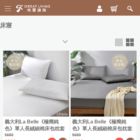
活
床寢
動
專
區
新
寵
品
爸
上
好
市
眠
祭
床
|
寢
ICECOOL
眠
300
枕
綿
織
頭
冰
精
被
85
梳
折
義大利La Belle《極簡純
義大利La Belle《極簡純
毯
棉
色》單人長絨細棉床包枕套
色》單人長絨細棉床包枕套
寵
配
|
舒
組
5680
組
5680
爸
兩