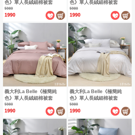
色》單人長絨細棉被套
色》單人長絨細棉被套
被
床
包
組
5980
5980
床
包
組
薄
1990
1990
包
組
床
被
組
床
包
套
八
包
枕
床
件
枕
套
包
式
套
組
組
床
組
薄
罩
薄
被
組
被
套
套
|
|
枕
枕
套
義大利La Belle《極簡純
義大利La Belle《極簡純
套
2
色》單人長絨細棉被套
色》單人長絨細棉被套
2
入
5980
5980
入
1990
1990