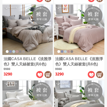
件
眠
好
用
好
授
保
眠
被
枕
權
潔
祭
床
|
舒
聯
墊
|
包
枕
純
爽
|
名
組
類
保
棉
涼
材
300
三
|
全
潔
床
被
織
此
質
麗
部
枕
組
|
精
四
分
鷗
商
套
88
涼
尺
純
梳
季
類
折
|
系
品
被
寸
棉
棉
兩
枕
全
|
列
寵
全
✿
|
用
巾
尺
法國CASA BELLE《淡雅淨
法國CASA BELLE《淡雅淨
品
單
記
cotton
爸
雙
角
部
三
被
寸
色》雙人天絲被套(共6色)
色》雙人天絲被套(共6色)
牌
人
憶
|
家
好
層
落
商
麗
商
9980
9980
長
保
包
枕
|
保
飾
眠
紗
生
品
鷗
品
3290
3290
絨
絕
義
四
潔
雙
暖
配
|
祭
薄
物、
全
|
棉
乳
版
大
季
類
人
冬
件
|
被
拉
部
✿
ICECOOL
膠
品
利
單
兩
全
記
被
被
套
拉
角
Long
眠
La
枕
|
舒
人
用
部
憶
床
熊
色
staple
床
Belle
綿
家
單
|
暖
眠
(105x186cm)
被
商
枕
組
cotton
羽
墊
冰|
冬
飾
人
和
枕
HELLO
迪
全
品
8
義
雙
絨
家
涼
被
配
Single
KITTY
毛
套
折
300
|
士
部
針