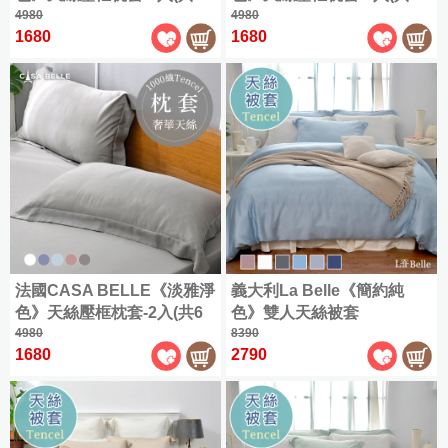
被
床
包
組
色)
4980
色)
4980
床
包
組
1680
1680
薄
包
組
床
被
組
床
包
套
八
包
枕
床
件
枕
套
包
式
套
組
組
床
組
薄
罩
薄
被
組
被
套
套
|
|
枕
法國CASA BELLE《淡雅淨
義大利La Belle《簡約純
枕
套
套
色》天絲壓框枕套-2入(共6
色》雙人天絲被套
2
2
入
色)
4980
8390
入
1680
2790