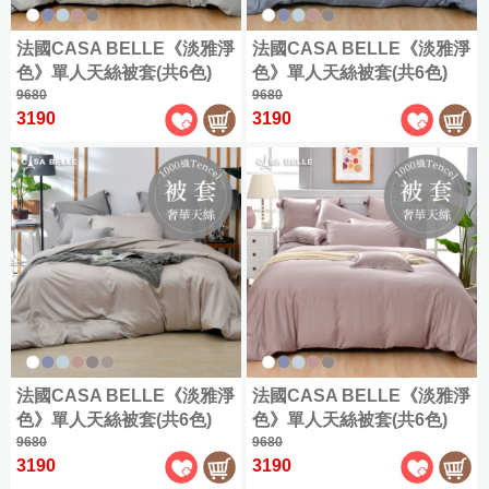
單
800
|
800
織
人
法國CASA BELLE《淡雅淨
法國CASA BELLE《淡雅淨
織
典
包
色》單人天絲被套(共6色)
色》單人天絲被套(共6色)
天
藏
雙
9680
9680
絲
天
人
3190
3190
全
絲
被
尺
|
雙
兩
寸
人
用
商
(150x186cm)
被
品
|
床
加
包
大
單
組
(180x186cm)
人
包
1000
|
特
800
織
雙
大
織
天
人
(180x210cm)
法國CASA BELLE《淡雅淨
法國CASA BELLE《淡雅淨
典
絲
被
色》單人天絲被套(共6色)
色》單人天絲被套(共6色)
藏
|
床
雙
9680
9680
兩
天
包
人
3190
3190
用
絲
枕
(150x186cm)