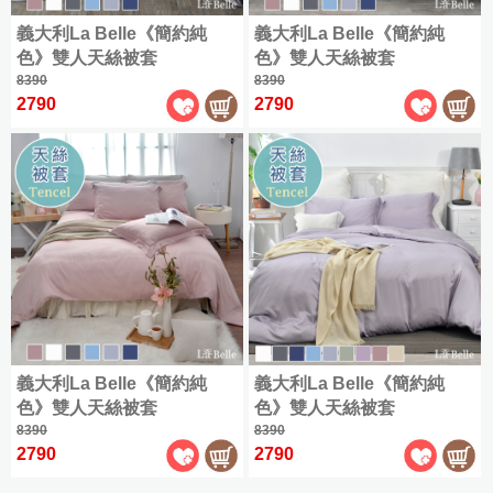
義大利La Belle《簡約純
義大利La Belle《簡約純
色》雙人天絲被套
色》雙人天絲被套
8390
8390
2790
2790
義大利La Belle《簡約純
義大利La Belle《簡約純
色》雙人天絲被套
色》雙人天絲被套
8390
8390
2790
2790