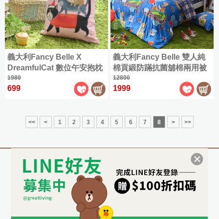
大
人
枕
具
感
全
件
織
毯
起
尼
商
織
利
Kuromi
雙
(150x186cm)
|
單
|
被
部
類
精
系
品
棉
Fancy
酷
人
Man&Kids
羊
限
枕
|
人
兒
商
全
梳
︙
|
列
✿
Belle
加
洛
兒
Double
毛
超
時
毛
套
保
童
品
部
軟
棉
Jersey
大
米
童
COOL
枕
優
毯
全
四
潔
專
|
設
cotton
商
|
式
法
加
(180x186cm)
涼
家
惠
全
部
季
墊
義大利Fancy Belle X
義大利Fancy Belle 雙人純
區
床
計
品
硅
國
My
大
可
|
具
鵝
水
部
商
(105x186cm)
被/
DreamfulCat 數位午安抱枕
棉貢緞防蹣抗菌舖棉兩用被
包
|
師
CASA
藻
特
Melody
Queen
一
水
關
絨
|
洗
商
品
夏
BELLE
枕
42*26CM-貓貓疊疊樂
1980
床包組-熊比冒險趣
12800
系
美
土
大
代
洗
雙
兒
於
被
硅
棉
|
品
被
699
1999
套
特
列
(180x210cm)
樂
地
眠
枕
人
童
我
英
|
藻
✿
|
組
大
蒂
墊
純
綿
羽
保
Washed
專
們
國
365
土
King
最
機
cotton
保
棉/
冰
天
絨
潔
Abelia
區
|
|
涼
雙
低
能
<<
<
1
2
3
4
5
6
7
8
>
>>
常
暖
海
懶
被
墊
一
全
特
此
感/
星
78
匹
沁
枕
見
毛
島
(150x186cm)
懶
般
部
大
分
海
仙
折
馬
涼
羊
問
毯
棉
被
地
商
包
類
島
子
兒
棉
加
涼
毛
題
枕
墊
品
雙
全
棉
︙
童
✿
大
兒
EDM
被
關於格蕾
常見問題
客服資訊
被
套
|
人
尺
大
床
OUTLET
Supima
枕
EDM
客
保
|
童
|
方
被
寸
耳
出
包
cotton
泡
服
蠶
潔
格蕾國際有限公司 GREAT CO., LTD
毛
兒
天
巾
商
狗
清
枕
配
泡
資
絲
墊
毯
童
絲
|
天
統一編號:28339094
品
喜
|
套
件
冰
(180x186cm)
訊
被
毛
涼
枕
絲
|
最
拿
組
|
隱私權政策 @2017 GreatLiving
涼
|
巾
被
套
✿
/
低
枕