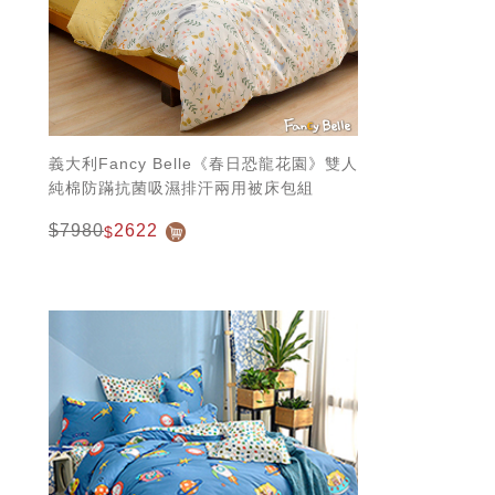
義大利Fancy Belle《春日恐龍花園》雙人
純棉防蹣抗菌吸濕排汗兩用被床包組
$7980
2622
$