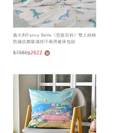
義大利Fancy Belle《恐龍百科》雙人純棉
防蹣抗菌吸濕排汗兩用被床包組
$7980
2622
$