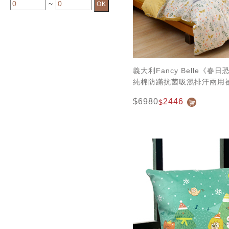
~
義大利Fancy Belle《春
純棉防蹣抗菌吸濕排汗兩用
$6980
2446
$