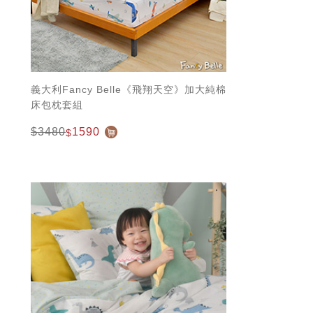
義大利Fancy Belle《飛翔天空》加大純棉
床包枕套組
$3480
1590
$