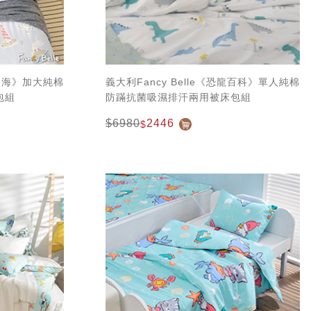
洋過海》加大純棉
義大利Fancy Belle《恐龍百科》單人純棉
包組
防蹣抗菌吸濕排汗兩用被床包組
$6980
2446
$