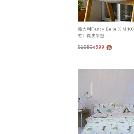
義大利Fancy Belle X M
遊》麂皮靠墊
$1980
699
$