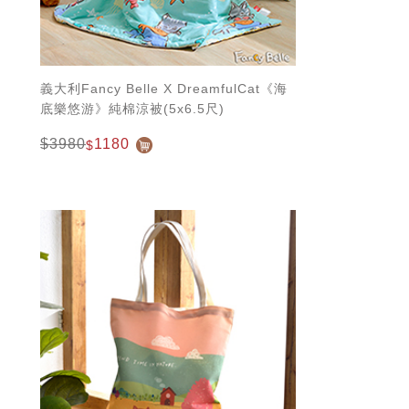
義大利Fancy Belle X DreamfulCat《海
底樂悠游》純棉涼被(5x6.5尺)
$3980
1180
$