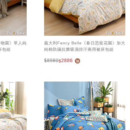
趣動物園》單人純
義大利Fancy Belle《春日恐龍花園》加大
床包組
純棉防蹣抗菌吸濕排汗兩用被床包組
$8980
2886
$