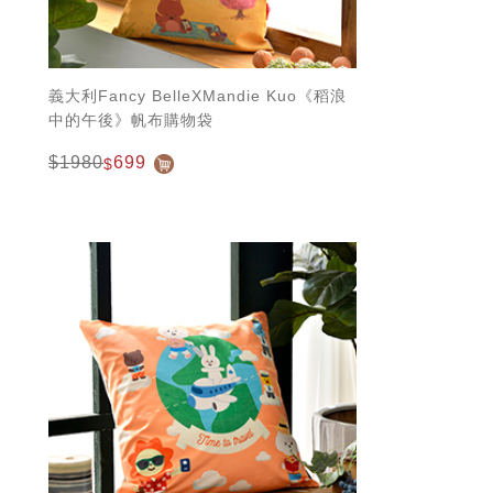
義大利Fancy BelleXMandie Kuo《稻浪
中的午後》帆布購物袋
$1980
699
$