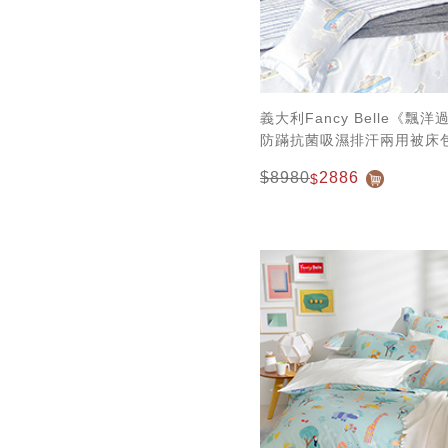
義大利Fancy Belle《飄
防蹣抗菌吸濕排汗兩用被床
$8980
2886
$