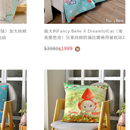
林歷險》加大純棉
義大利Fancy Belle X DreamfulCat《海
包組
底樂悠游》兒童純棉防蹣抗菌兩用被枕頭2
件組(3.5x4.5尺)
$3980
1999
$