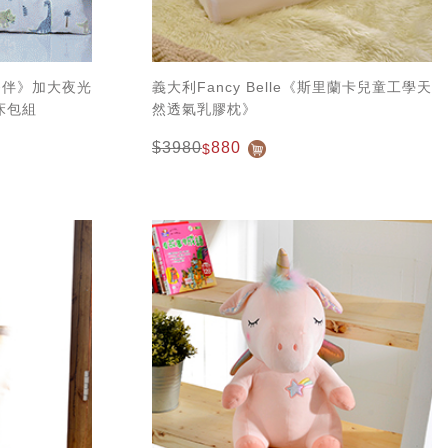
龍夥伴》加大夜光
義大利Fancy Belle《斯里蘭卡兒童工學天
床包組
然透氣乳膠枕》
$3980
880
$