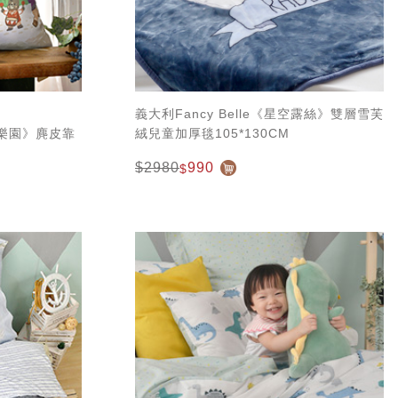
義大利Fancy Belle《星空露絲》雙層雪芙
冬日樂園》麂皮靠
絨兒童加厚毯105*130CM
$2980
990
$