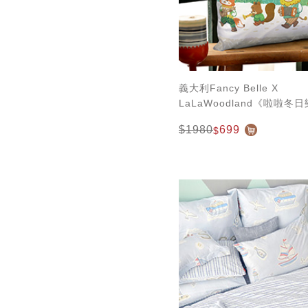
義大利Fancy Belle X
LaLaWoodland《啦啦
墊 45*45CM
$1980
699
$