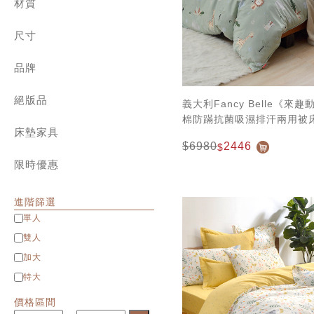
兒童專區
材質
角落生物、拉拉熊
800織典藏天絲 | 兩用被床包組
迪士尼系列
純棉 ✿ cotton
1000織天絲 | 兩用被床包組
設計師系列
尺寸
長絨棉 ✿ Long staple cotton
天絲棉 | 薄被套床組
針織棉 ✿ Jersey cotton
單人包雙人被
純棉 | 簡約素色
水洗棉 ✿ Washed cotton
品牌
單人 Single
天絲 | 簡約素色
匹馬棉 ✿ Supima cotton
雙人 Double
義大利 La Belle
緹花 | 天竹緹 床寢
天絲 ✿ Tencel
加大 Queen
絕版品
義大利 Fancy Belle
義大利Fancy Belle《來
雪雕 | 兩用被床包組
貢緞 ✿ Satin
特大 King
法國 CASA BELLE
棉防蹣抗菌吸濕排汗兩用被
八件式床罩組
雪芙絨 ✿ Flannel
特大包雙人被
英國 Abelia
床墊家具
緹花 | 天竹緹 ✿ Jacquard
$6980
2446
$
Man&Kids兒童家具
立體雕花雪雕 ✿ 3D Flannel
限時優惠
進階篩選
單人
雙人
加大
特大
價格區間