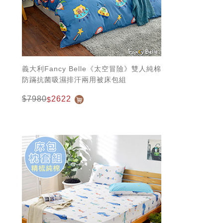
義大利Fancy Belle《太空冒險》雙人純棉
防蹣抗菌吸濕排汗兩用被床包組
$7980
2622
$