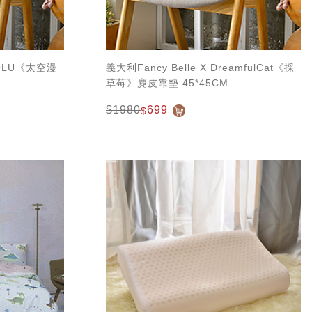
IKOLU《太空漫
義大利Fancy Belle X DreamfulCat《採
草莓》麂皮靠墊 45*45CM
$1980
699
$