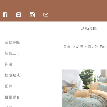
活動專區
活動專區
首頁
>
品牌
>
義大利 Fanc
寵爸好眠祭 | ICECOOL 眠綿冰85折
新品上市
寵爸好眠祭 | 純棉床組88折
寵爸好眠祭 | 記憶枕8折起
︙軟式硅藻土地墊最低78折
床寢
︙OUTLET出清 | 最低3折起
300織精梳棉 | 兩用被床包組
︙指定涼感商品6折起，任2件折400
枕頭被毯
300織精梳棉 | 雙層紗薄被套床組
︙ICECOOL床包9折
300織精梳棉 | 床包枕套組
舒眠好枕
涼感/海島棉床包枕套組
配件
舒爽涼被
600織長絨棉床寢
四季兩用被
保潔墊 | 保潔枕套 | 枕巾
1000織匹馬棉 | 兩用被床包組
保暖冬被
授權聯名
家飾配件
600織天絲 | 兩用被床包組
暖和毛毯
舒眠枕套
三麗鷗系列
800織天絲 | 兩用被床包組