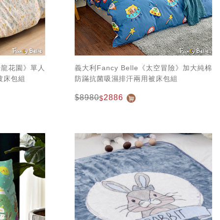
日恐龍花園》單人
義大利Fancy Belle《太空冒險》加大純棉
被床包組
防蹣抗菌吸濕排汗兩用被床包組
$8980
2886
$