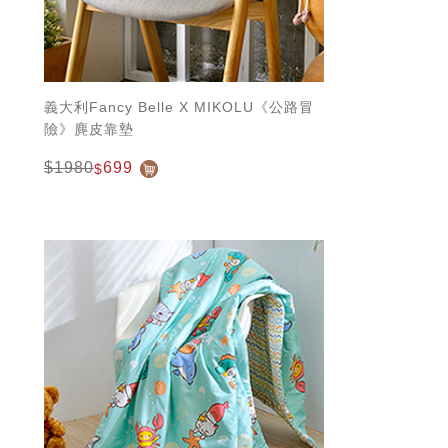
義大利Fancy Belle X MIKOLU《公路冒
險》麂皮靠墊
$1980
699
$