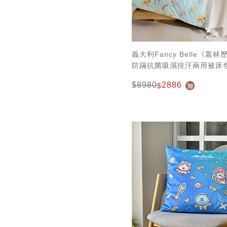
義大利Fancy Belle《叢
防蹣抗菌吸濕排汗兩用被床
$8980
2886
$