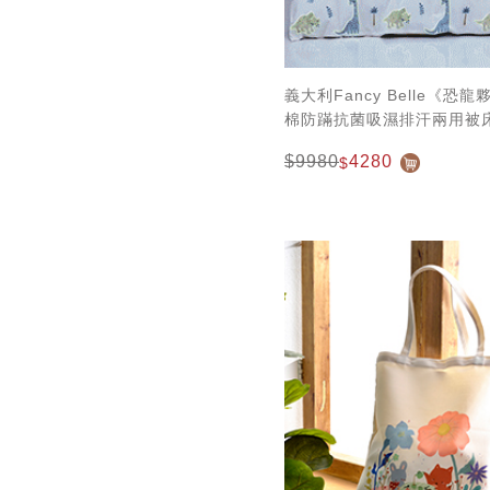
義大利Fancy Belle《恐
棉防蹣抗菌吸濕排汗兩用被
$9980
4280
$