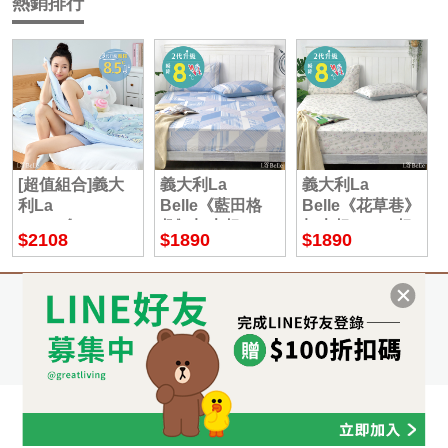
熱銷排行
[超值組合]義大
義大利La
義大利La
利La
Belle《藍田格
Belle《花草巷》
Belle《Sanrio-
趣》加大超
加大超COOL超
$2108
$1890
$1890
大耳狗喜拿夏日
COOL超涼感床
涼感床包枕套組
飲品派對》
包枕套組
ICECOOL眠綿
EDM
關於格蕾
常見問題
客服資訊
冰蠶絲蛋白抗菌
EDM
涼感涼被
格蕾國際有限公司 GREAT CO., LTD
(150*195cm)+舒
統一編號:28339094
柔水洗枕
隱私權政策 @2017 GreatLiving
康德科技 系統設計