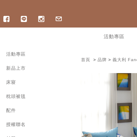
活動專區
活動專區
首頁
>
品牌
>
義大利 Fanc
寵爸好眠祭 | ICECOOL 眠綿冰85折
新品上市
寵爸好眠祭 | 純棉床組88折
寵爸好眠祭 | 記憶枕8折起
︙軟式硅藻土地墊最低78折
床寢
︙OUTLET出清 | 最低3折起
300織精梳棉 | 兩用被床包組
︙指定涼感商品6折起，任2件折400
枕頭被毯
300織精梳棉 | 雙層紗薄被套床組
︙ICECOOL床包9折
300織精梳棉 | 床包枕套組
舒眠好枕
涼感/海島棉床包枕套組
配件
舒爽涼被
600織長絨棉床寢
四季兩用被
保潔墊 | 保潔枕套 | 枕巾
1000織匹馬棉 | 兩用被床包組
保暖冬被
授權聯名
家飾配件
600織天絲 | 兩用被床包組
暖和毛毯
舒眠枕套
三麗鷗系列
800織天絲 | 兩用被床包組