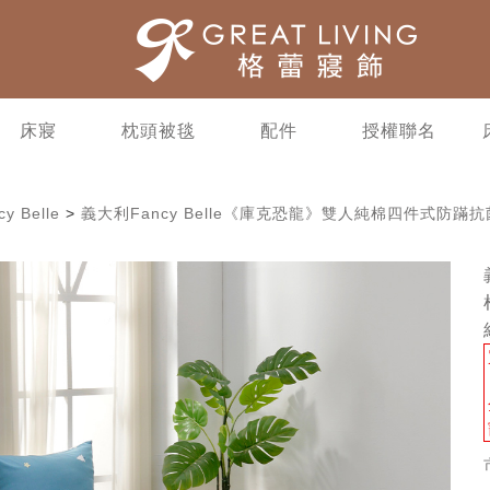
床寢
枕頭被毯
配件
授權聯名
y Belle
>
義大利Fancy Belle《庫克恐龍》雙人純棉四件式防