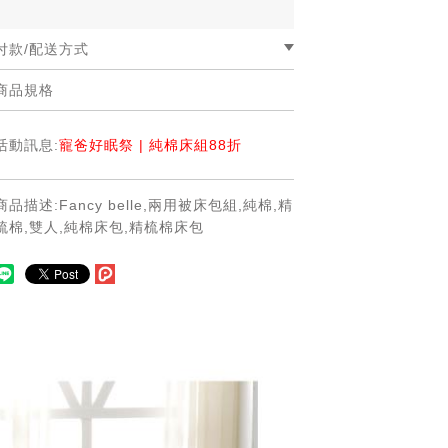
付款/配送方式
商品規格
☆付款方式：線上刷卡/LINE PAY/ATM匯
款/貨到付款
☆配送方式 ：貨運宅配(本島及離島指定
活動訊息:
寵爸好眠祭 | 純棉床組88折
區域)/國際EMS配送/7-11超商取貨
☆運費說明
-本島運費：宅配:100 超商取貨:80，全館
商品描述:Fancy belle,兩用被床包組,純棉,精
滿千免運。若有運費優惠請以活動公告為
梳棉,雙人,純棉床包,精梳棉床包
主。
-離島運費：宅配配送外島（澎湖、金門、
馬祖），單箱運費200元(超商取貨不提供
外島寄送)。
-國際配送：由於各地區運費不同,下單前
請先與客服諮詢運費