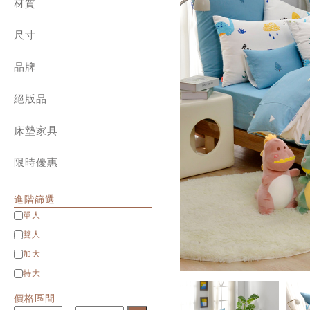
兒童專區
材質
角落生物、拉拉熊
800織典藏天絲 | 兩用被床包組
迪士尼系列
純棉 ✿ cotton
1000織天絲 | 兩用被床包組
設計師系列
尺寸
長絨棉 ✿ Long staple cotton
天絲棉 | 薄被套床組
針織棉 ✿ Jersey cotton
單人包雙人被
純棉 | 簡約素色
水洗棉 ✿ Washed cotton
品牌
單人 Single
天絲 | 簡約素色
匹馬棉 ✿ Supima cotton
雙人 Double
義大利 La Belle
緹花 | 天竹緹 床寢
天絲 ✿ Tencel
加大 Queen
絕版品
義大利 Fancy Belle
雪雕 | 兩用被床包組
貢緞 ✿ Satin
特大 King
法國 CASA BELLE
八件式床罩組
雪芙絨 ✿ Flannel
特大包雙人被
英國 Abelia
床墊家具
緹花 | 天竹緹 ✿ Jacquard
Man&Kids兒童家具
立體雕花雪雕 ✿ 3D Flannel
限時優惠
進階篩選
單人
雙人
加大
特大
價格區間