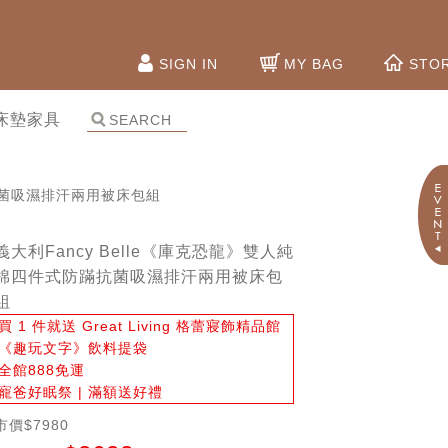
SIGN IN
MY BAG
STO
床墊家具
蹣抗菌吸濕排汗兩用被床包組
義大利Fancy Belle《庫克恐龍》雙人純
棉四件式防蹣抗菌吸濕排汗兩用被床包
組
買 1 件就送 Great Living 格蕾寢飾精品館
《趣玩文字》飲料提袋
全館888免運
寵爸好眠祭 | 滿額送好禮
市價$7980