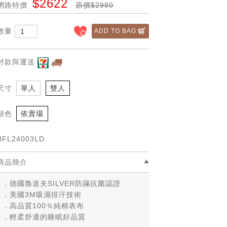
$2622
網路特價
原價$2980
數量
ADD TO BAG
付款與運送
尺寸
單人
雙人
顏色
依賣場
BFL24003LD
商品簡介
．德國魯道夫SILVER防蹣抗菌認證
．美國3M吸濕排汗技術
．高品質100％純棉表布
．輕柔舒適的睡眠好品質