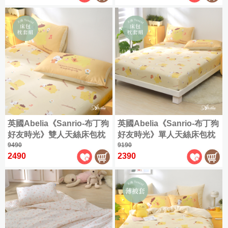
被
床
包
組
床
包
組
薄
包
組
床
被
組
床
包
套
八
包
枕
床
件
枕
套
包
式
套
組
組
床
組
薄
罩
薄
被
組
被
套
英國Abelia《Sanrio-布丁狗
英國Abelia《Sanrio-布丁狗
套
|
好友時光》雙人天絲床包枕
好友時光》單人天絲床包枕
|
枕
套組
9490
套組
9190
枕
套
2490
2390
套
2
2
入
入