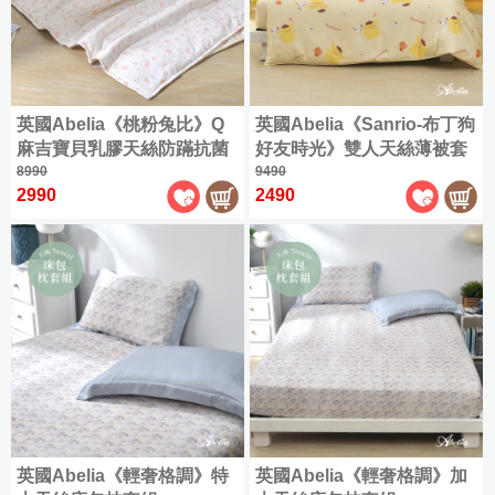
英國Abelia《桃粉兔比》Q
英國Abelia《Sanrio-布丁狗
麻吉寶貝乳膠天絲防蹣抗菌
好友時光》雙人天絲薄被套
三件式睡袋組
8990
9490
2990
2490
英國Abelia《輕奢格調》特
英國Abelia《輕奢格調》加