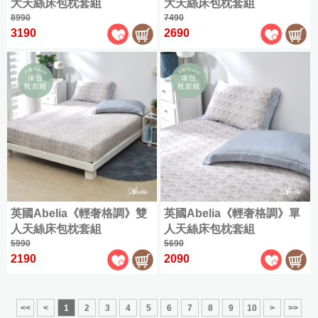
大天絲床包枕套組
大天絲床包枕套組
8990
7490
3190
2690
英國Abelia《輕奢格調》雙
英國Abelia《輕奢格調》單
人天絲床包枕套組
人天絲床包枕套組
5990
5690
2190
2090
<<
<
1
2
3
4
5
6
7
8
9
10
>
>>