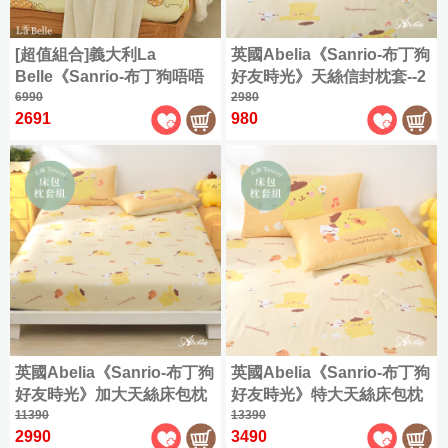
(180x186cm)
天
兩
絲
兩
用
特
[超值組合]義大利La
英國Abelia《Sanrio-布丁狗
|
用
被
大
簡
Belle《Sanrio-布丁狗唔唔
好友時光》天絲信封枕套--2
被
床
(180x210cm)
約
|
睏zZ》ICECOOL眠綿冰特
6990
包
入
2980
素
被
2691
980
組
大涼感床包枕套組+舒柔水洗
色
套
枕
|
|
|
緹
純
枕
天
花
棉
套
絲
|
素
天
素
色
竹
色
全
緹
全
部
床
部
商
寢
商
品
品
|
雪
兩
|
英國Abelia《Sanrio-布丁狗
英國Abelia《Sanrio-布丁狗
雕
薄
用
好友時光》加大天絲床包枕
兩
好友時光》特大天絲床包枕
|
被
被
兩
用
套組
11390
套組
13390
套
床
2990
用
被
3490
床
包