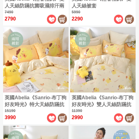
人天絲防蹣抗菌吸濕排汗兩
人天絲被套
單
800
|
用被
7490
5990
800
織
人
2790
織
2290
典
包
天
藏
雙
絲
天
人
全
絲
被
尺
|
雙
兩
寸
人
用
商
(150x186cm)
被
品
|
床
加
包
大
單
組
(180x186cm)
人
包
1000
|
英國Abelia《Sanrio-布丁狗
英國Abelia《Sanrio-布丁狗
特
800
織
雙
好友時光》特大天絲防蹣抗
大
好友時光》雙人天絲防蹣抗
織
天
人
(180x210cm)
菌吸濕排汗兩用被
15190
菌吸濕排汗兩用被
11390
典
絲
被
3990
2990
藏
|
床
雙
兩
天
包
人
用
絲
枕
(150x186cm)