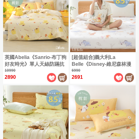
被
全
套
床
尺
組
加
包
寸
大
組
商
(180x186cm)
品
|
天
|
特
1000
絲
大
織
雙
棉
(180x210cm)
天
人
|
絲
(150x186cm)
薄
|
英國Abelia《Sanrio-布丁狗
[超值組合]義大利La
全
被
授
好友時光》單人天絲防蹣抗
Belle《Disney-維尼森林漫
加
尺
套
權
菌吸濕排汗兩用被
10990
遊》ICECOOL眠綿冰特大涼
6990
大
寸
床
天
2890
2691
感床包枕套組+舒柔水洗枕
(180x186cm)
商
組
絲
品
床
特
純
|
組
大
棉
|
(180x210cm)
雙
|
人
簡
床
(150x186cm)
約
包
素
枕
加
色
套
大
組