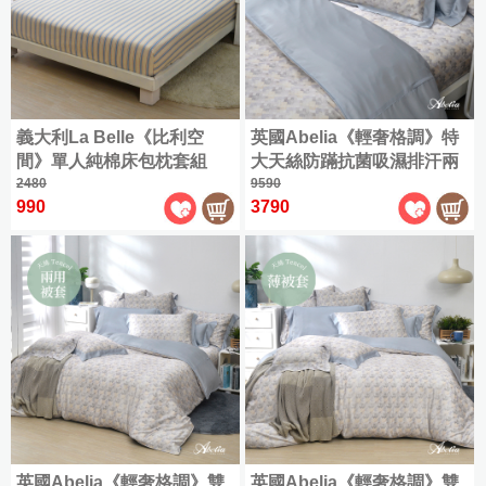
被
冬
體
織
精
床
|
被
雕
天
梳
海
包
坐
四
花
絲
棉
9
島
墊
季
暖
|
雪
兩
折
棉
|
被
暖
兩
雕
用
床
床
被
用
✿
被
墊
雙
包
義大利La Belle《比利空
英國Abelia《輕奢格調》特
3D
被
套
層
枕
間》單人純棉床包枕套組
Flannel
大天絲防蹣抗菌吸濕排汗兩
床
紗
套
2480
用被
9590
包
系
組
990
3790
組
列
800
|
600
織
織
天
天
絲
絲
|
兩
全
用
尺
被
寸
床
商
包
品
|
組
英國Abelia《輕奢格調》雙
英國Abelia《輕奢格調》雙