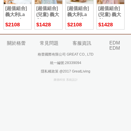
[超值組合]
[超值組合]
[超值組合]
[超值組合]
義大利La
(兒童) 義大
義大利La
(兒童) 義大
Belle《Sanrio-
利La
Belle《Sanrio-
利La
$2108
$1428
$2108
$1428
大耳狗喜拿
Belle《Sanrio-
布丁狗唔唔
Belle《Sanrio-
夏日飲品派
大耳狗喜拿
睏zZ》
夢幻甜心美
ICECOOL
對》
夏日飲品派
樂蒂》
EDM
關於格蕾
常見問題
客服資訊
眠綿冰蠶絲
ICECOOL
ICECOOL
對》
EDM
眠綿冰蠶絲
蛋白抗菌涼
眠綿冰蠶絲
ICECOOL
格蕾國際有限公司 GREAT CO., LTD
蛋白抗菌涼
眠綿冰蠶絲
感涼被
蛋白抗菌兒
感涼被
蛋白抗菌兒
(150*195cm)+舒
童涼感涼被
統一編號:28339094
(150*195cm)+舒
童涼感涼被
柔水洗枕
(100*120cm)+
隱私權政策 @2017 GreatLiving
柔水洗枕
(100*120cm)+舒
柔水洗枕
康德科技 系統設計
柔水洗枕