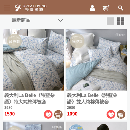
活
動
專
區
新
寵
品
爸
上
好
市
眠
祭
床
|
寢
ICECOOL
眠
300
枕
義大利La Belle《詩藍朵
義大利La Belle《詩藍朵
綿
織
頭
語》特大純棉薄被套
冰
語》雙人純棉薄被套
精
被
85
3980
2980
梳
折
毯
1590
1090
棉
寵
配
|
舒
爸
兩