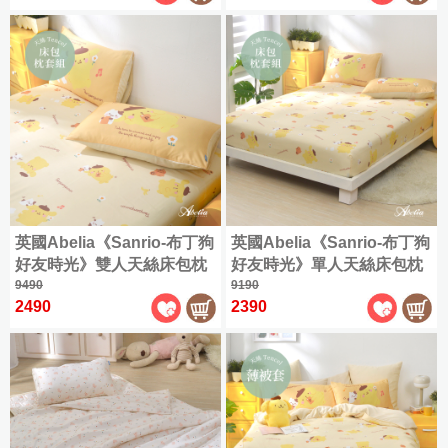
被
床
包
組
床
包
組
薄
包
組
床
被
組
床
包
套
八
包
枕
床
件
枕
套
包
式
套
組
組
床
組
薄
罩
薄
被
組
被
套
英國Abelia《Sanrio-布丁狗
英國Abelia《Sanrio-布丁狗
套
|
好友時光》雙人天絲床包枕
好友時光》單人天絲床包枕
|
枕
套組
9490
套組
9190
枕
套
2490
2390
套
2
2
入
入