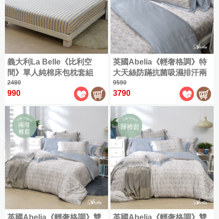
被
冬
體
織
精
床
|
被
雕
天
梳
海
包
坐
四
花
絲
棉
9
島
墊
季
暖
|
雪
兩
折
棉
|
被
暖
兩
雕
用
床
床
被
用
✿
被
墊
雙
包
義大利La Belle《比利空
英國Abelia《輕奢格調》特
3D
被
套
層
枕
間》單人純棉床包枕套組
Flannel
大天絲防蹣抗菌吸濕排汗兩
床
紗
套
2480
用被
9590
包
系
組
990
3790
組
列
800
|
600
織
織
天
天
絲
絲
|
兩
全
用
尺
被
寸
床
商
包
品
|
組
英國Abelia《輕奢格調》雙
英國Abelia《輕奢格調》雙