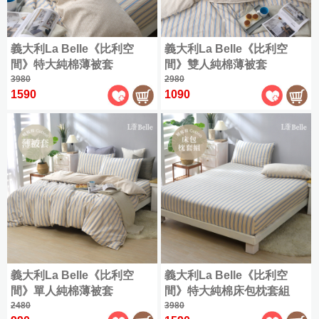
大
人
枕
具
感
全
件
織
毯
起
尼
商
織
利
Kuromi
雙
(150x186cm)
|
單
|
被
部
類
精
系
品
棉
Fancy
酷
人
Man&Kids
羊
限
枕
|
人
兒
商
全
梳
︙
|
列
✿
Belle
加
洛
義大利La Belle《比利空
兒
義大利La Belle《比利空
Double
毛
超
時
毛
套
保
童
品
部
軟
棉
Jersey
大
米
童
間》特大純棉薄被套
COOL
間》雙人純棉薄被套
枕
優
毯
全
四
潔
專
|
設
cotton
商
|
式
法
加
(180x186cm)
涼
家
3980
2980
惠
全
部
季
墊
區
床
計
品
硅
國
My
大
可
|
具
鵝
1590
水
1090
部
商
(105x186cm)
被/
包
|
師
CASA
藻
特
Melody
Queen
一
水
關
絨
|
洗
商
品
夏
BELLE
枕
系
美
土
大
代
洗
雙
兒
於
被
硅
棉
|
品
被
套
特
列
(180x210cm)
樂
地
眠
枕
人
童
我
英
|
藻
✿
|
組
大
蒂
墊
純
綿
羽
保
Washed
專
們
國
365
土
King
最
機
cotton
保
棉/
冰
天
絨
潔
Abelia
區
|
|
涼
雙
低
能
常
暖
海
懶
被
墊
一
全
特
此
感/
星
78
匹
沁
枕
見
毛
島
(150x186cm)
懶
般
部
大
分
海
仙
折
馬
涼
羊
問
毯
棉
被
地
商
包
類
島
子
兒
棉
加
涼
毛
題
枕
墊
品
雙
全
棉
︙
童
✿
大
兒
被
被
套
|
人
尺
大
床
OUTLET
Supima
枕
客
保
|
童
|
方
被
寸
耳
出
包
cotton
泡
服
蠶
潔
毛
兒
天
巾
商
狗
清
枕
義大利La Belle《比利空
配
義大利La Belle《比利空
泡
資
絲
墊
毯
童
絲
|
天
品
喜
|
套
件
間》單人純棉薄被套
間》特大純棉床包枕套組
冰
(180x186cm)
訊
被
毛
涼
枕
絲
|
最
拿
組
|
2480
3980
涼
|
巾
被
套
✿
/
低
枕